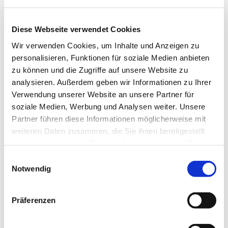
eindeutig. 91 von 124 Gemeindemitgliedern aus
Dahlhausen und Weitmar, die sich an der Aktion in der
Adventszeit beteiligten, sprachen sich für Dietrich
Diese Webseite verwendet Cookies
Bonhoeffer als Namensgeber aus.
Wir verwenden Cookies, um Inhalte und Anzeigen zu
personalisieren, Funktionen für soziale Medien anbieten
Das Presbyterium konnte sich vorab zudem die
zu können und die Zugriffe auf unsere Website zu
beiden Namen „Evangelische Hoffnungs-Gemeinde
analysieren. Außerdem geben wir Informationen zu Ihrer
Bochum-Südwest“ sowie „Evangelische Segens-
Verwendung unserer Website an unsere Partner für
Gemeinde Bochum-Südwest“ vorstellen. Für
soziale Medien, Werbung und Analysen weiter. Unsere
„Hoffnung“ votierten allerdings nur 22 Leute ,11
Partner führen diese Informationen möglicherweise mit
Personen für „Segen“. „Diese Gewichtung war in den
weiteren Daten zusammen, die Sie ihnen bereitgestellt
jetzigen Kirchengemeinden fast identisch“, stellt
haben oder die sie im Rahmen Ihrer Nutzung der Dienste
Menzel dazu fest: „Manche schickten uns sogar eine
gesammelt haben.
persönliche Einschätzung zum gewünschten Namen
Einwilligungsauswahl
mit“, so der Pfarrer erfreut weiter.
Notwendig
Der Fusionsprozess geht nun unter den Bedingungen
Präferenzen
der Corona-Krise weiter.
Fritz-Wicho Herrmann-Kümper