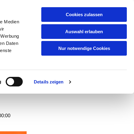
GEMEINDEN
KITAS
ÜBER UNS
FAQ
Cookies zulassen
le Medien
ir
Auswahl erlauben
, Werbung
ren Daten
nden
Nur notwendige Cookies
ienste
-
g
Details zeigen
00:00