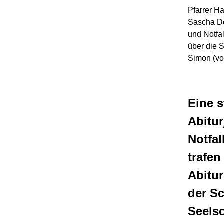
Pfarrer Ha
Sascha Dor
und Notfal
über die 
Simon (vor
Eine 
Abitur
Notfa
trafen
Abitur
der Sc
Seelso