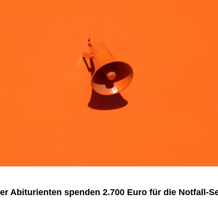
 Abiturienten spenden 2.700 Euro für die Notfall-S