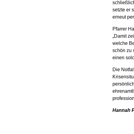
schließli
setzte er 
erneut pe
Pfarrer Ha
„Damit ze
welche Bed
schön zu 
einen solc
Die Notfa
Krisensitu
persönlic
ehrenamtl
profession
Hannah P