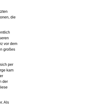
tzten
ionen, die
ntlich
seren
rz vor dem
in großes
sich per
orge kam
er
n der
diese
r. Als