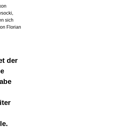
akon
ysocki,
en sich
on Florian
t der
ie
gabe
iter
le.