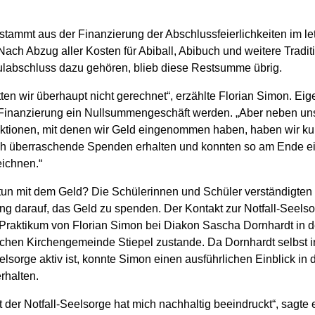
stammt aus der Finanzierung der Abschlussfeierlichkeiten im le
ch Abzug aller Kosten für Abiball, Abibuch und weitere Tradit
labschluss dazu gehören, blieb diese Restsumme übrig.
ten wir überhaupt nicht gerechnet“, erzählte Florian Simon. Eige
e Finanzierung ein Nullsummengeschäft werden. „Aber neben un
ktionen, mit denen wir Geld eingenommen haben, haben wir ku
ch überraschende Spenden erhalten und konnten so am Ende e
eichnen.“
tun mit dem Geld? Die Schülerinnen und Schüler verständigten 
g darauf, das Geld zu spenden. Der Kontakt zur Notfall-Seels
 Praktikum von Florian Simon bei Diakon Sascha Dornhardt in d
chen Kirchengemeinde Stiepel zustande. Da Dornhardt selbst i
elsorge aktiv ist, konnte Simon einen ausführlichen Einblick in 
erhalten.
t der Notfall-Seelsorge hat mich nachhaltig beeindruckt“, sagte e