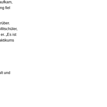
aufkam,
ng fiel
rüber.
itschüler,
r. „Es ist
aktikums
lt und