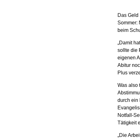
Das Geld 
Sommer: Na
beim Schu
„Damit hat
sollte di
eigenen A
Abitur no
Plus verz
Was also 
Abstimmun
durch ein
Evangelis
Notfall-Se
Tätigkeit 
„Die Arbei