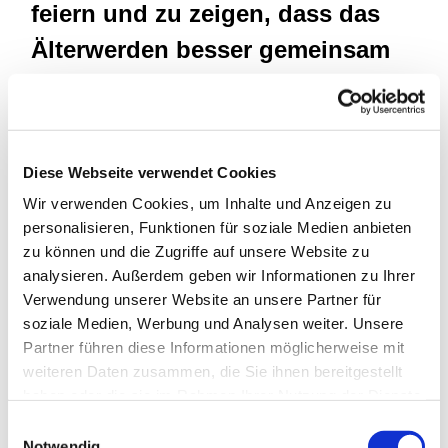
feiern und zu zeigen, dass das
Älterwerden besser gemeinsam
gelingt.
Zuvor gibt es von 9.30-10.30 Uhr ein Frühstücks-
Warm-Up im Garten des Albert-Schmidt-Hauses
Diese Webseite verwendet Cookies
(Heuversstraße 2), organisiert vom Seniorenbüro
Wir verwenden Cookies, um Inhalte und Anzeigen zu
Mitte. Bei Kaffee und belegten Brötchen stimmen sich
personalisieren, Funktionen für soziale Medien anbieten
alle Teilnehmenden gemütlich auf die Aktion auf dem
zu können und die Zugriffe auf unsere Website zu
Dr.-Ruer-Platz ein.
analysieren. Außerdem geben wir Informationen zu Ihrer
Unter dem diesjährigen Motto „Gemeinsam sind wir
Verwendung unserer Website an unsere Partner für
stark“ wird dort dann ab 11 Uhr der Spaß, der
soziale Medien, Werbung und Analysen weiter. Unsere
gegenseitige Kontakt und auch Bewegung bei einem
Partner führen diese Informationen möglicherweise mit
kurzweiligen Mitmach-Programm im Vordergrund
weiteren Daten zusammen, die Sie ihnen bereitgestellt
stehen. Die Aktion soll Mut machen, für das Auf und Ab
haben oder die sie im Rahmen Ihrer Nutzung der Dienste
in der Corona-Pandemie und die damit verbundenen
gesammelt haben.
Einwilligungsauswahl
Einschränkungen des Lebens. Sie soll zeigen, wie
Notwendig