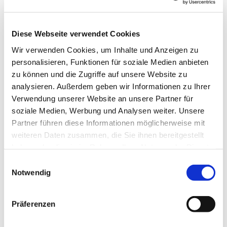
Klimawandel und Klimaschutzkonzept einführten. Um
den „richtigen“ Weg zu mehr Klimaschutz zu gehen, ist
es wichtig, die Wirksamkeit eigener Handlungen zu
Diese Webseite verwendet Cookies
verstehen, um den eigenen Handlungsspielraum
Wir verwenden Cookies, um Inhalte und Anzeigen zu
bestmöglich zu nutzen. Die Treibhausgasbilanz für
personalisieren, Funktionen für soziale Medien anbieten
das Jahr 2023 führte den Teilnehmenden deutlich vor
zu können und die Zugriffe auf unsere Website zu
Augen, an welchen Stellen Handlungsspielraum oder
analysieren. Außerdem geben wir Informationen zu Ihrer
sogar Handlungsbedarf besteht, aber auch, welche
Verwendung unserer Website an unsere Partner für
Potentiale zur Minderung des Treibhausgas-
soziale Medien, Werbung und Analysen weiter. Unsere
Ausstoßes bestehen.
Partner führen diese Informationen möglicherweise mit
In der anschließenden Gruppenarbeit beschäftigten
weiteren Daten zusammen, die Sie ihnen bereitgestellt
sich die Teilnehmenden mit den Bereichen Gebäude,
haben oder die sie im Rahmen Ihrer Nutzung der Dienste
Mobilität und Beschaffung sowie begleitenden
gesammelt haben.
Einwilligungsauswahl
Prozessen. Dabei betrachteten sie zunächst den
Notwendig
Status Quo, stellten Chancen sowie Hindernisse
hervor und erarbeiteten Maßnahmen. Im Bereich
Präferenzen
Mobilität wurde beispielsweise positiv bewertet, wenn
ehren- oder hauptamtliche Mitarbeitende Dienstwege