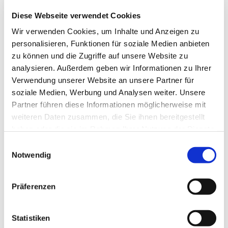
erzählen, diskutieren. Und die zusätzliche
Diese Webseite verwendet Cookies
transformative Herausforderung: sich im Herzen zum
Handeln anrühren lassen, mit liebender Haltung ... tief
Wir verwenden Cookies, um Inhalte und Anzeigen zu
in der Berührung des Wassers der Taufe, in Wort, Brot
personalisieren, Funktionen für soziale Medien anbieten
und Wein, der Gemeinschaft des Lebens, unter den
zu können und die Zugriffe auf unsere Website zu
Schwingen des Heiligen Geistes. Hier in Eppendorf-
analysieren. Außerdem geben wir Informationen zu Ihrer
Goldhamme, in der Evangelischen Stadtakademie
Verwendung unserer Website an unsere Partner für
Bochum, daheim, in der Stadt, in der Welt."
soziale Medien, Werbung und Analysen weiter. Unsere
Partner führen diese Informationen möglicherweise mit
Die Amtseinführung übernahm der Bochumer
weiteren Daten zusammen, die Sie ihnen bereitgestellt
Superintendent Dr. Gerald Hagmann. Er freute sich mit
haben oder die sie im Rahmen Ihrer Nutzung der Dienste
Anja Stuckenberger eine tatkräftige Leiterin gefunden
gesammelt haben.
Einwilligungsauswahl
zu haben, die als Wissenschaftlerin und Theologin die
Notwendig
Aufgabe schultert. Hagmann: "Es geht vor allem um
die Initiation und Organisation von
Bildungsveranstaltungen - inklusive deren
Präferenzen
Weiterentwicklung - und die Arbeit im Kontext des
neuen Bildungskonzeptes des Kirchenkreises
Statistiken
Bochum."