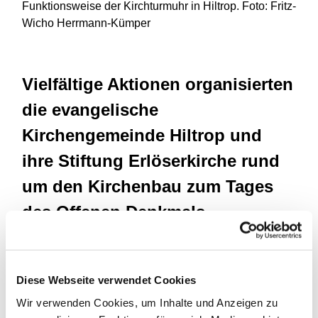
Funktionsweise der Kirchturmuhr in Hiltrop. Foto: Fritz-
Wicho Herrmann-Kümper
Vielfältige Aktionen organisierten
die evangelische
Kirchengemeinde Hiltrop und
ihre Stiftung Erlöserkirche rund
um den Kirchenbau zum Tages
des Offenen Denkmals.
Über 100 Besucher kamen, bestiegen den Turm,
nahmen an Kirchenführungen teil, hörten bei
Diese Webseite verwendet Cookies
Konzerten zu und nutzen das Café.
Wir verwenden Cookies, um Inhalte und Anzeigen zu
Als besonderer Besuchermagnet erwies sich die