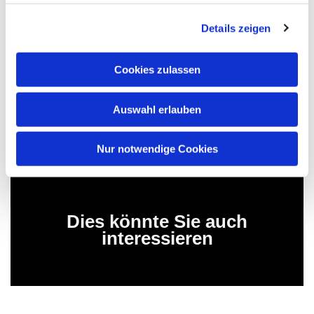
3500 Reichsmark.
Rund 20 Gemeindemitglieder organisierten die
Details zeigen
Veranstaltung mit. "Mit den Besucherzahlen sind wir
sehr zufrieden", erklärte Willi Börnig von der Stiftung.
Cookies zulassen
Auswahl erlauben
Fritz-Wicho Herrmann-Kümper
Nur notwendige Cookies
Dies könnte Sie auch
interessieren