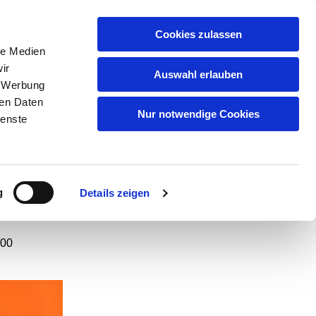
GEMEINDEN
KITAS
ÜBER UNS
FAQ
Cookies zulassen
le Medien
ir
Auswahl erlauben
, Werbung
ren Daten
t nur
Nur notwendige Cookies
ienste
g
Details zeigen
:00