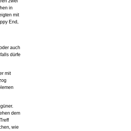
aren zwei
hen in
igten mit
appy End,
 oder auch
alls dürfe
er mit
zog
oblemen
ngüner.
chehen dem
Treff
chen, wie