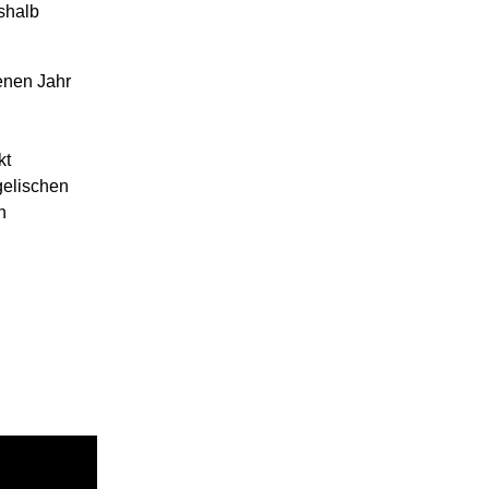
eshalb
enen Jahr
kt
gelischen
n