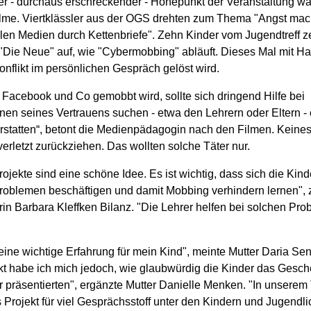
r - durchaus erschreckender - Höhepunkt der Veranstaltung w
ilme. Viertklässler aus der OGS drehten zum Thema "Angst mac
len Medien durch Kettenbriefe". Zehn Kinder vom Jugendtreff ze
"Die Neue" auf, wie "Cybermobbing" abläuft. Dieses Mal mit H
onflikt im persönlichen Gespräch gelöst wird.
 Facebook und Co gemobbt wird, sollte sich dringend Hilfe bei
en seines Vertrauens suchen - etwa den Lehrern oder Eltern -
rstatten“, betont die Medienpädagogin nach den Filmen. Keinesf
erletzt zurückziehen. Das wollten solche Täter nur.
ojekte sind eine schöne Idee. Es ist wichtig, dass sich die Kind
roblemen beschäftigen und damit Mobbing verhindern lernen", 
rin Barbara Kleffken Bilanz. "Die Lehrer helfen bei solchen Pr
ine wichtige Erfahrung für mein Kind", meinte Mutter Daria Se
kt habe ich mich jedoch, wie glaubwürdig die Kinder das Ges
präsentierten", ergänzte Mutter Danielle Menken. "In unserem 
 Projekt für viel Gesprächsstoff unter den Kindern und Jugendli