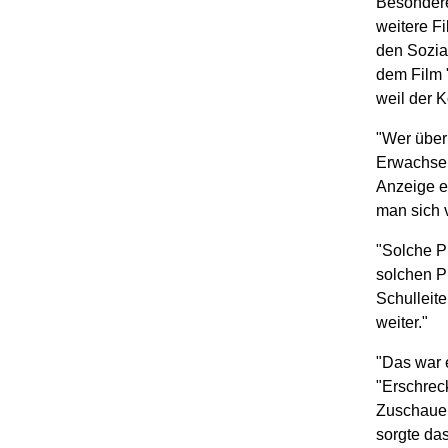
Besondere
weitere F
den Sozia
dem Film 
weil der K
"Wer über
Erwachsen
Anzeige e
man sich v
"Solche Pr
solchen P
Schulleite
weiter."
"Das war e
"Erschrec
Zuschauer 
sorgte das