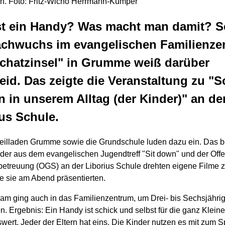
an. Foto: Fritz-Wicho Herrmann-Kümper
st ein Handy? Was macht man damit? 
achwuchs im evangelischen Familienze
Schatzinsel" in Grumme weiß darüber
id. Das zeigte die Veranstaltung zu "S
 in unserem Alltag (der Kinder)" an de
us Schule.
teilladen Grumme sowie die Grundschule luden dazu ein. Das 
nder aus dem evangelischen Jugendtreff "Sit down" und der Off
etreuung (OGS) an der Liborius Schule drehten eigene Filme 
e sie am Abend präsentierten.
eam ging auch in das Familienzentrum, um Drei- bis Sechsjähri
n. Ergebnis: Ein Handy ist schick und selbst für die ganz Klein
wert. Jeder der Eltern hat eins. Die Kinder nutzen es mit zum S