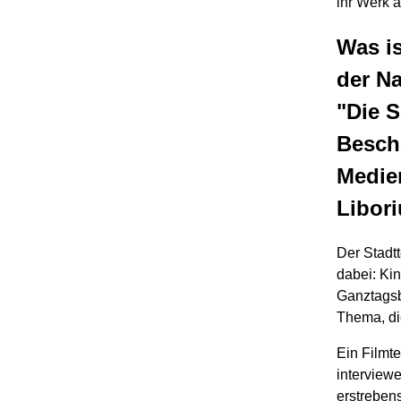
ihr Werk 
Was i
der N
"Die 
Besche
Medien
Libori
Der Stadt
dabei: Ki
Ganztagsb
Thema, di
Ein Filmt
interviewe
erstrebens