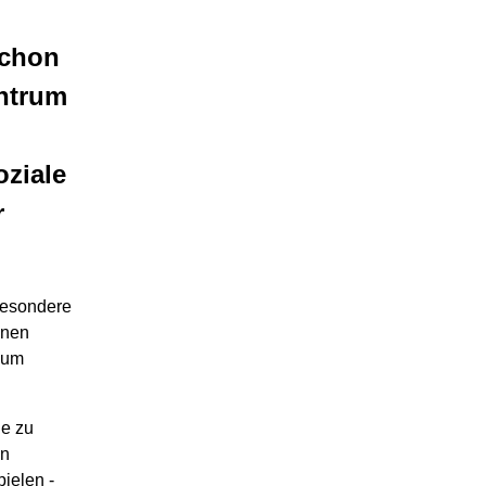
Schon
ntrum
oziale
r
besondere
enen
zum
ge zu
en
pielen -