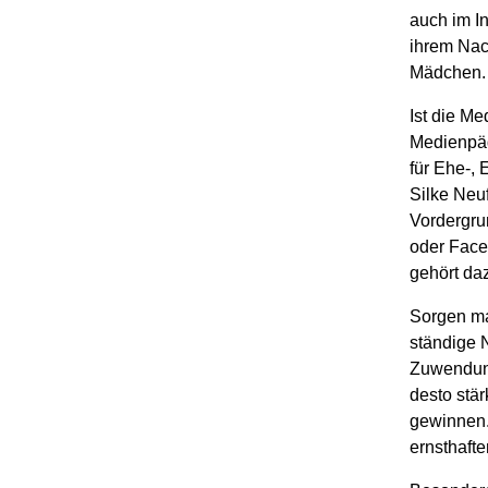
auch im I
ihrem Nac
Mädchen.
Ist die M
Medienpäd
für Ehe-,
Silke Neuf
Vordergru
oder Face
gehört daz
Sorgen mac
ständige N
Zuwendung
desto stär
gewinnen. 
ernsthaft