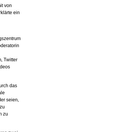
it von
lärte ein
gszentrum
deratorin
 Twitter
ideos
durch das
ale
er seien,
 zu
n zu