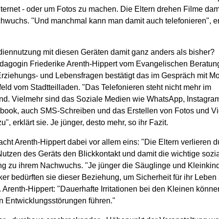
nternet - oder um Fotos zu machen. Die Eltern drehen Filme dam
hwuchs. "Und manchmal kann man damit auch telefonieren", erk
ediennutzung mit diesen Geräten damit ganz anders als bisher?
agogin Friederike Arenth-Hippert vom Evangelischen Beratun
 Erziehungs- und Lebensfragen bestätigt das im Gespräch mit Mo
eld vom Stadtteilladen. "Das Telefonieren steht nicht mehr im
nd. Vielmehr sind das Soziale Medien wie WhatsApp, Instagram,
book, auch SMS-Schreiben und das Erstellen von Fotos und V
u", erklärt sie. Je jünger, desto mehr, so ihr Fazit.
ht Arenth-Hippert dabei vor allem eins: "Die Eltern verlieren 
utzen des Geräts den Blickkontakt und damit die wichtige sozi
 zu ihrem Nachwuchs. "Je jünger die Säuglinge und Kleinkind
ker bedürften sie dieser Beziehung, um Sicherheit für ihr Leben
Arenth-Hippert: "Dauerhafte Irritationen bei den Kleinen könne
en Entwicklungsstörungen führen."