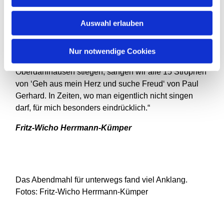
haben das dann gerne in diesen „besonderen Zeiten“,
wo Miteinander nur mit Abstand geht, umgesetzt“,
Auswahl erlauben
erzählte Pfarrer Menzel nach dem Gottesdienst.
Bleibt noch eine Aktion, die Menzel besonders
Nur notwendige Cookies
imponierte: „Als wir den Berg hinauf nach
Oberdahlhausen stiegen, sangen wir alle 15 Strophen
von ‘Geh aus mein Herz und suche Freud‘ von Paul
Gerhard. In Zeiten, wo man eigentlich nicht singen
darf, für mich besonders eindrücklich.“
Fritz-Wicho Herrmann-Kümper
Das Abendmahl für unterwegs fand viel Anklang.
Fotos: Fritz-Wicho Herrmann-Kümper