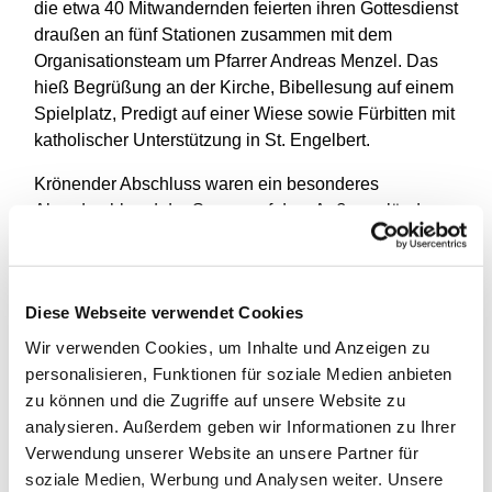
die etwa 40 Mitwandernden feierten ihren Gottesdienst
draußen an fünf Stationen zusammen mit dem
Organisationsteam um Pfarrer Andreas Menzel. Das
hieß Begrüßung an der Kirche, Bibellesung auf einem
Spielplatz, Predigt auf einer Wiese sowie Fürbitten mit
katholischer Unterstützung in St. Engelbert.
Krönender Abschluss waren ein besonderes
Abendmahl und der Segen auf dem Außengelände
der Kindertagesstätte Gaußstraße in Oberdahlhausen.
Natürlich alles mit Abstand in Corona-Zeiten."
"Das war ein wunderschöner Gottesdienst", fasste
Diese Webseite verwendet Cookies
eine Seniorin ihre Eindrücke zusammen. "Besonders
Wir verwenden Cookies, um Inhalte und Anzeigen zu
bewegt hat mich, dass wir zusammen Abendmahl
personalisieren, Funktionen für soziale Medien anbieten
feiern konnten. Das fehlte mir in den letzten Monaten
zu können und die Zugriffe auf unsere Website zu
sehr.“
analysieren. Außerdem geben wir Informationen zu Ihrer
Verwendung unserer Website an unsere Partner für
Die Abendmahlfeier war auch für das Ehepaar Franz-
soziale Medien, Werbung und Analysen weiter. Unsere
Heinrich und Marion Büttner-Homey etwas