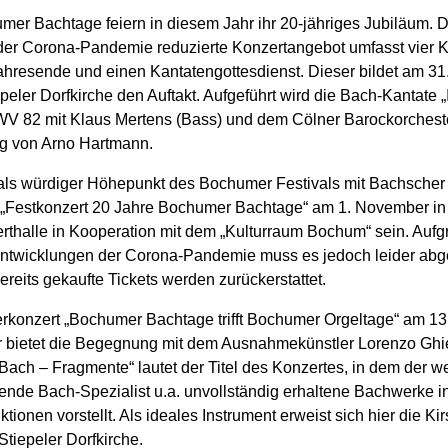
mer Bachtage feiern in diesem Jahr ihr 20-jähriges Jubiläum. 
der Corona-Pandemie reduzierte Konzertangebot umfasst vier 
ahresende und einen Kantatengottesdienst. Dieser bildet am 31
epeler Dorfkirche den Auftakt. Aufgeführt wird die Bach-Kantate 
V 82 mit Klaus Mertens (Bass) und dem Cölner Barockorcheste
ng von Arno Hartmann.
als würdiger Höhepunkt des Bochumer Festivals mit Bachscher
s „Festkonzert 20 Jahre Bochumer Bachtage“ am 1. November in
rthalle in Kooperation mit dem „Kulturraum Bochum“ sein. Aufg
ntwicklungen der Corona-Pandemie muss es jedoch leider abg
reits gekaufte Tickets werden zurückerstattet.
rkonzert „Bochumer Bachtage trifft Bochumer Orgeltage“ am 13
bietet die Begegnung mit dem Ausnahmekünstler Lorenzo Ghi
Bach – Fragmente“ lautet der Titel des Konzertes, in dem der we
rende Bach-Spezialist u.a. unvollständig erhaltene Bachwerke i
tionen vorstellt. Als ideales Instrument erweist sich hier die Ki
Stiepeler Dorfkirche.