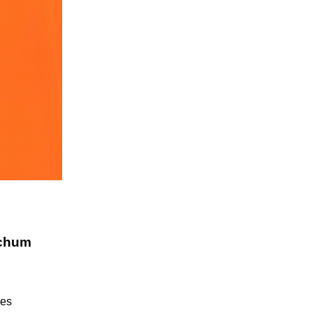
ochum
hes