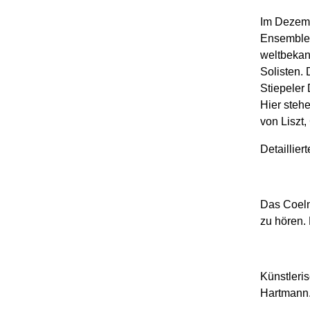
Im Dezemb
Ensemble 
weltbekann
Solisten. 
Stiepeler 
Hier steh
von Liszt,
Detaillie
Das Coeln
zu hören. 
Künstleri
Hartmann.