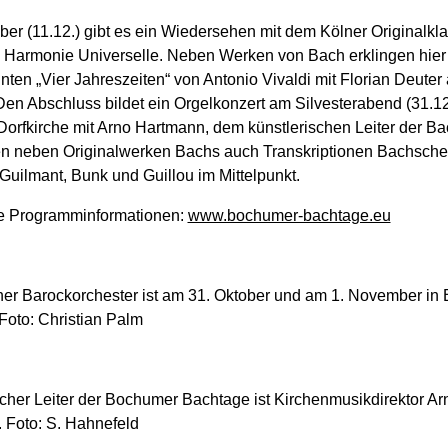
er (11.12.) gibt es ein Wiedersehen mit dem Kölner Originalkl
Harmonie Universelle. Neben Werken von Bach erklingen hier
ten „Vier Jahreszeiten“ von Antonio Vivaldi mit Florian Deuter 
Den Abschluss bildet ein Orgelkonzert am Silvesterabend (31.12.
Dorfkirche mit Arno Hartmann, dem künstlerischen Leiter der Ba
en neben Originalwerken Bachs auch Transkriptionen Bachsch
 Guilmant, Bunk und Guillou im Mittelpunkt.
rte Programminformationen:
www.bochumer-bachtage.eu
er Barockorchester ist am 31. Oktober und am 1. November in
Foto: Christian Palm
scher Leiter der Bochumer Bachtage ist Kirchenmusikdirektor Ar
 Foto: S. Hahnefeld