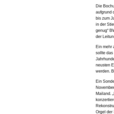
Die Bochu
aufgrund 
bis zum J
in der Sti
genug“ BW
der Leitu
Ein mehr 
sollte da
Jahrhunde
neusten E
werden. Be
Ein Sonde
November 
Mailand. „
konzertie
Rekonstruk
Orgel der 