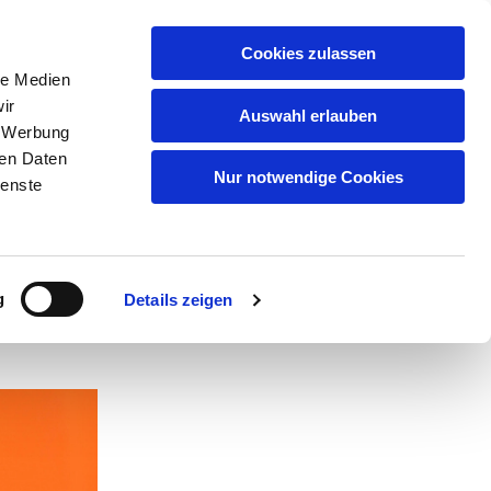
GEMEINDEN
KITAS
ÜBER UNS
FAQ
Cookies zulassen
le Medien
ir
Auswahl erlauben
, Werbung
ren Daten
age
Nur notwendige Cookies
ienste
g
Details zeigen
00