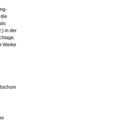
ang-
 die
als
) in der
chtage.
er Werke
 Bochum
no