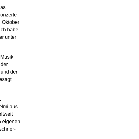
Das
Konzerte
. Oktober
„Ich habe
r unter
 Musik
 der
rund der
esagt
.
elmi aus
ltweit
n eigenen
rschner-