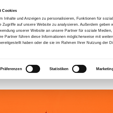
t Cookies
ANGEBOTE
 Inhalte und Anzeigen zu personalisieren, Funktionen für sozia
e Zugriffe auf unsere Website zu analysieren. Außerdem geben w
rwendung unserer Website an unsere Partner für soziale Medien
re Partner führen diese Informationen möglicherweise mit weite
 Jahre Bochumer Bacht
ereitgestellt haben oder die sie im Rahmen Ihrer Nutzung der D
#
Webseiten-Migration
Präferenzen
Statistiken
Marketin
eröffentlicht von Churchdesk am Freitag, 23. Oktober 2020 00: